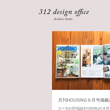
月刊HOUSING９月号掲
スーモの月刊誌HOUSINGの９