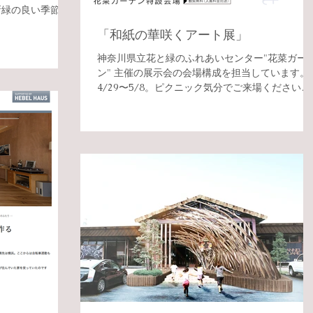
新緑の良い季節の
「和紙の華咲くアート展」
神奈川県立花と緑のふれあいセンター"花菜ガー
ン" 主催の展示会の会場構成を担当しています。
4/29〜5/8。ピクニック気分でご来場ください
笑。 →特設ページ