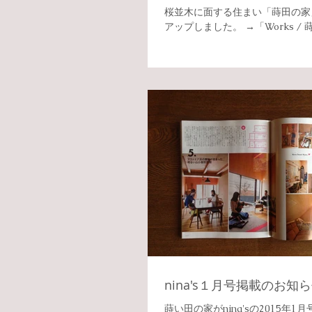
桜並木に面する住まい「蒔田の家
アップしました。 →「Works /
nina's１月号掲載のお知
蒔い田の家がnina'sの2015年