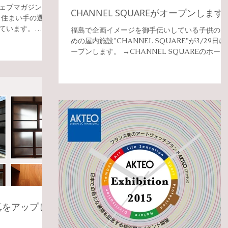
ェブマガジンに
CHANNEL SQUAREがオープンします
、住まい手の選ぶ
ています。
福島で企画イメージを御手伝いしている子供のた
68/
めの屋内施設"CHANNEL SQUARE"が3/29日に
ープンします。 →CHANNEL SQUAREのホーム
ページ
真をアップし