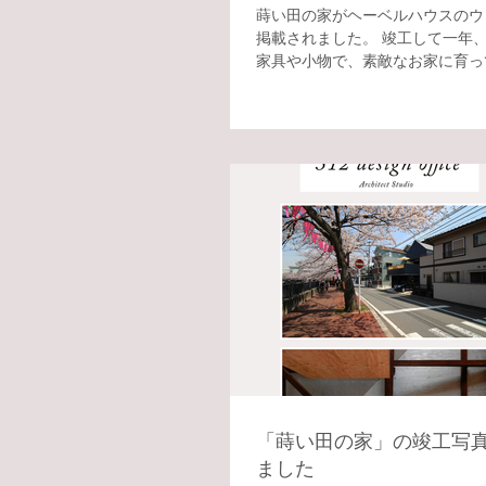
蒔い田の家がヘーベルハウスのウ
掲載されました。 竣工して一年
家具や小物で、素敵なお家に育っ
→http://100life.jp/feature/197
「蒔い田の家」の竣工写
ました